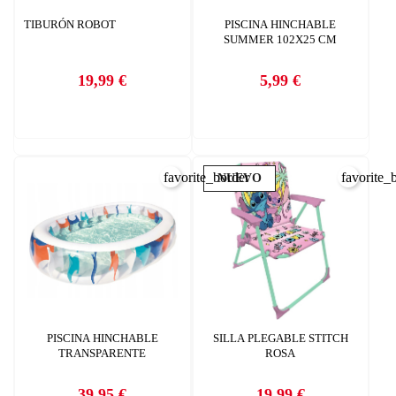
TIBURÓN ROBOT
PISCINA HINCHABLE
SUMMER 102X25 CM
19,99 €
5,99 €
Precio
Precio
favorite_border
favorite_
NUEVO
PISCINA HINCHABLE
SILLA PLEGABLE STITCH
TRANSPARENTE
ROSA
39,95 €
19,99 €