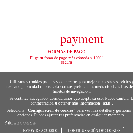
payment
FORMAS DE PAGO
Elige tu foma de pago más cómoda y 100%
segura
Utilizamos cookies propias y de terceros para mejorar nuestros servicios 
local_shippin
mostrarle publicidad relacionada con sus preferencias mediante el análisis de
hábitos de navegación.
Si continua navegando, consideramos que acepta su uso. Puede cambiar l
configuración u obtener más información "
ENVÍOS RÁPIDOS
aquí
".
De 24 h a 72 h
Selecciona
"Configuración de cookies"
para ver más detalles y gestionar 
opciones. Puedes ajustar tus preferencias en cualquier momento.
Política de cookies
ESTOY DE ACUERDO
CONFIGURACIÓN DE COOKIES