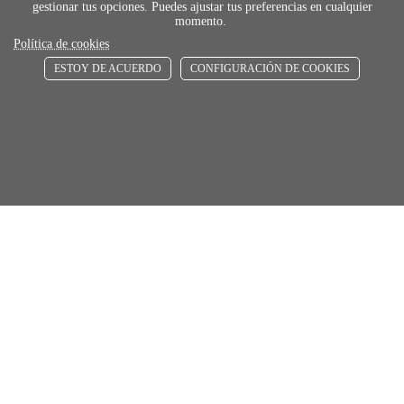
gestionar tus opciones. Puedes ajustar tus preferencias en cualquier
momento.
Política de cookies
ESTOY DE ACUERDO
CONFIGURACIÓN DE COOKIES
payment
FORMAS DE PAGO
Elige tu foma de pago más cómoda y 100%
segura
local_shippin
ENVÍOS RÁPIDOS
De 24 h a 72 h