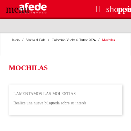
menu

shoppi
per
RECOGIDA EN TIENDA GRATUITA
Inicio
Vuelta al Cole
Colección Vuelta al Tutete 2024
Mochilas
MOCHILAS
LAMENTAMOS LAS MOLESTIAS.
Realice una nueva búsqueda sobre su interés