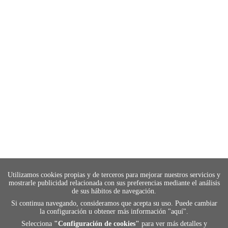
Utilizamos cookies propias y de terceros para mejorar nuestros servicios y
mostrarle publicidad relacionada con sus preferencias mediante el análisis
de sus hábitos de navegación.
Si continua navegando, consideramos que acepta su uso. Puede cambiar
la configuración u obtener más información "
aquí
".
Selecciona
"Configuración de cookies"
para ver más detalles y