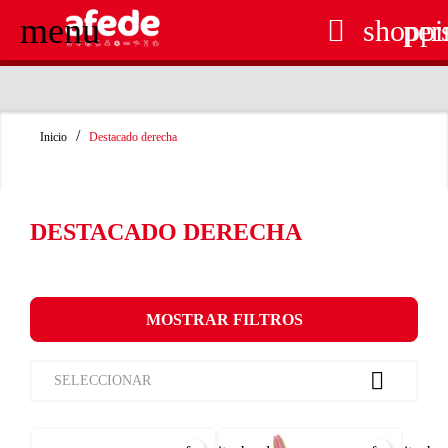
menu

shoppi
per
RECOGIDA EN TIENDA GRATUITA
Inicio
Destacado derecha
DESTACADO DERECHA
MOSTRAR FILTROS

SELECCIONAR