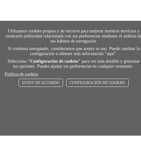
Utilizamos cookies propias y de terceros para mejorar nuestros servicios y
mostrarle publicidad relacionada con sus preferencias mediante el análisis d
sus hábitos de navegación.
Si continua navegando, consideramos que acepta su uso. Puede cambiar la
configuración u obtener más información "
aquí
".
Selecciona
"Configuración de cookies"
para ver más detalles y gestionar
payment
tus opciones. Puedes ajustar tus preferencias en cualquier momento.
Política de cookies
FORMAS DE PAGO
ESTOY DE ACUERDO
CONFIGURACIÓN DE COOKIES
Elige tu foma de pago más cómoda y 100%
segura
local_shippin
ENVÍOS RÁPIDOS