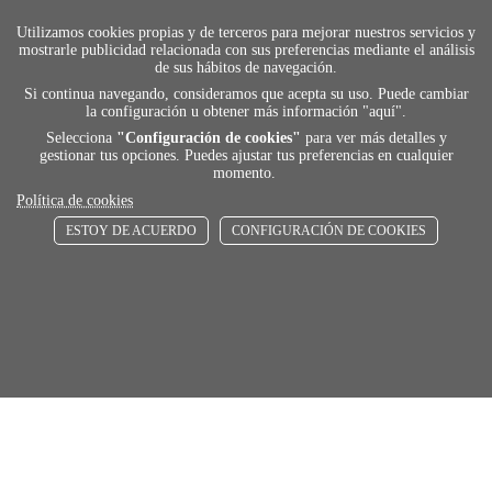
Utilizamos cookies propias y de terceros para mejorar nuestros servicios y
mostrarle publicidad relacionada con sus preferencias mediante el análisis
de sus hábitos de navegación.
Si continua navegando, consideramos que acepta su uso. Puede cambiar
la configuración u obtener más información "
aquí
".
Selecciona
"Configuración de cookies"
para ver más detalles y
gestionar tus opciones. Puedes ajustar tus preferencias en cualquier
momento.
Política de cookies
ESTOY DE ACUERDO
CONFIGURACIÓN DE COOKIES
payment
FORMAS DE PAGO
Elige tu foma de pago más cómoda y 100%
segura