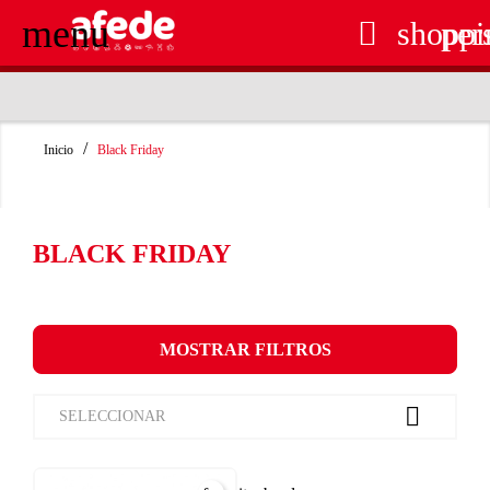
menu

shoppi
per
RECOGIDA EN TIENDA GRATUITA
Inicio
Black Friday
BLACK FRIDAY
MOSTRAR FILTROS

SELECCIONAR