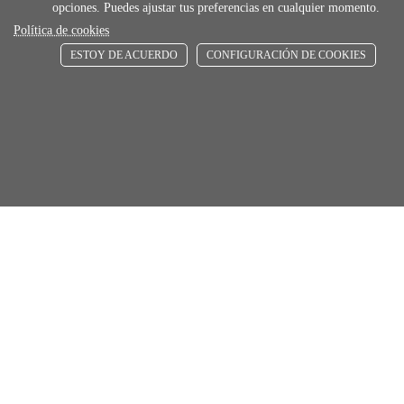
opciones. Puedes ajustar tus preferencias en cualquier momento.
store
Política de cookies
ESTOY DE ACUERDO
CONFIGURACIÓN DE COOKIES
RECOGE GRATIS
En nuestras tiendas
Añadir al carrito
Comprar
Únete a Familia Afede
Entiendo y acepto la
política de privacidad
Suscribirse