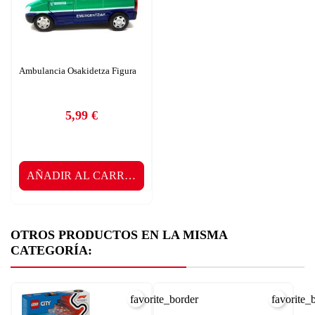
Ambulancia Osakidetza Figura
5,99 €
Precio
AÑADIR AL CARRITO
OTROS PRODUCTOS EN LA MISMA
CATEGORÍA:
CREAR LISTA DE DESEOS
favorite_border
favorite_
INICIAR SESIÓN