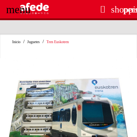
menu

shoppi
per
RECOGIDA EN TIENDA GRATUITA
Inicio
Juguetes
Tren Euskotren