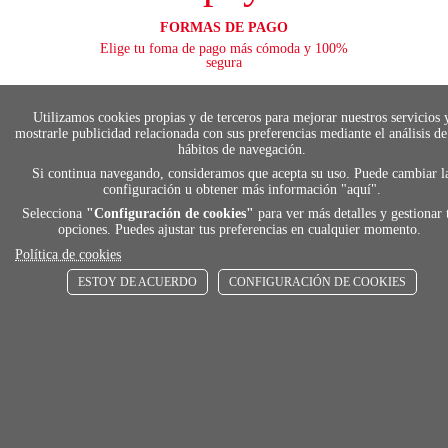
FORMAS DE PAGO
Elige tu foma de pago más cómoda y 100%
segura
Utilizamos cookies propias y de terceros para mejorar nuestros servicios 
mostrarle publicidad relacionada con sus preferencias mediante el análisis de
local_shippin
hábitos de navegación.
Si continua navegando, consideramos que acepta su uso. Puede cambiar l
configuración u obtener más información "
aquí
".
ENVÍOS RÁPIDOS
Selecciona
"Configuración de cookies"
para ver más detalles y gestionar 
De 24 h a 72 h
opciones. Puedes ajustar tus preferencias en cualquier momento.
Política de cookies
ESTOY DE ACUERDO
CONFIGURACIÓN DE COOKIES
store
RECOGE GRATIS
En nuestras tiendas
Añadir al carrito
Comprar