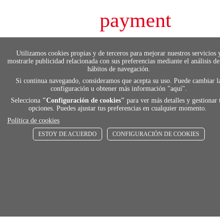
payment
FORMAS DE PAGO
Elige tu foma de pago más cómoda y 100%
Utilizamos cookies propias y de terceros para mejorar nuestros servicios 
segura
mostrarle publicidad relacionada con sus preferencias mediante el análisis de
hábitos de navegación.
Si continua navegando, consideramos que acepta su uso. Puede cambiar l
configuración u obtener más información "
aquí
".
local_shippin
Selecciona
"Configuración de cookies"
para ver más detalles y gestionar 
opciones. Puedes ajustar tus preferencias en cualquier momento.
Política de cookies
ENVÍOS RÁPIDOS
ESTOY DE ACUERDO
CONFIGURACIÓN DE COOKIES
De 24 h a 72 h
store
RECOGE GRATIS
Añadir al carrito
Comprar
En nuestras tiendas