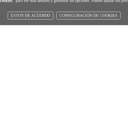
cookies"
para ver más detalles y gestionar tus opciones. Puedes ajustar tus pr
ESTOY DE ACUERDO
CONFIGURACIÓN DE COOKIES
local_shippin
ENVÍOS RÁPIDOS
De 24 h a 72 h
fede