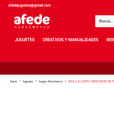
afedejuguetes@gmail.com
JUGUETES
CREATIVOS Y MANUALIDADES
BEB
Inicio
Juguetes
Juegos Electrónicos
HEX LAGARTO TREPADOR DE 