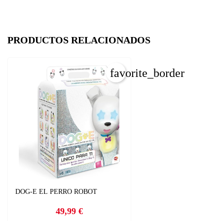
PRODUCTOS RELACIONADOS
C
I
favorite_border
Nom
Deb
A
add
DOG-E EL PERRO ROBOT
49,99 €
Precio