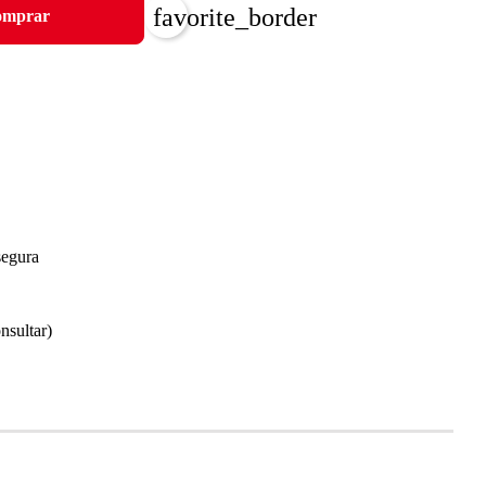
favorite_border
mprar
segura
nsultar)