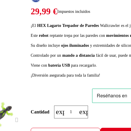
29,99 €
Impuestos incluidos
¡El
HEX Lagarto Trepador de Paredes
Wallcrawler es el j
Este
robot
reptante trepa por las paredes con
movimientos r
Su diseño incluye
ojos iluminados
y extremidades de silico
Controlado por un
mando a distancia
fácil de usar, puede 
Viene con
batería USB
para recargarlo.
¡Diversión asegurada para toda la familia!
expand_more
expand_less
Cantidad
NEXT