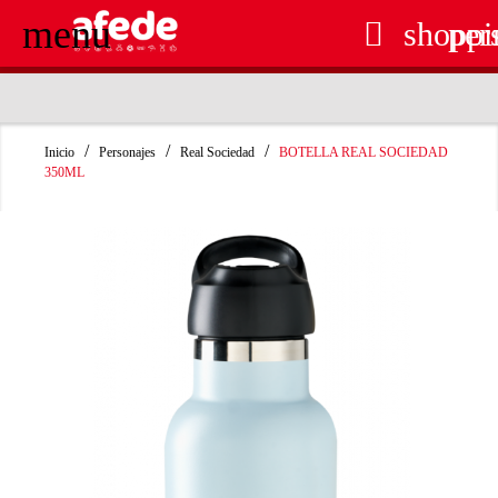
menu

shoppi
per
RECOGIDA EN TIENDA GRATUITA
Inicio
Personajes
Real Sociedad
BOTELLA REAL SOCIEDAD
350ML