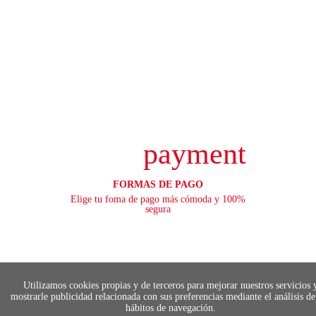
payment
FORMAS DE PAGO
Elige tu foma de pago más cómoda y 100%
segura
local_shippin
Utilizamos cookies propias y de terceros para mejorar nuestros servicios 
mostrarle publicidad relacionada con sus preferencias mediante el análisis de
ENVÍOS RÁPIDOS
hábitos de navegación.