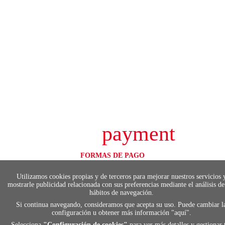
payment
FORMAS DE PAGO
Elige tu foma de pago más cómoda y 100%
segura
Utilizamos cookies propias y de terceros para mejorar nuestros servicios 
mostrarle publicidad relacionada con sus preferencias mediante el análisis de
hábitos de navegación.
Si continua navegando, consideramos que acepta su uso. Puede cambiar l
configuración u obtener más información "
local_shippin
aquí
".
Selecciona
"Configuración de cookies"
para ver más detalles y gestionar 