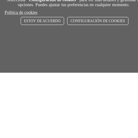
opciones. Puedes ajustar tus preferencias en cualquier momento.
ENVÍOS RÁPIDOS
Política de cookies
De 24 h a 72 h
ESTOY DE ACUERDO
CONFIGURACIÓN DE COOKIES
store
RECOGE GRATIS
Añadir al carrito
En nuestras tiendas
Comprar
Únete a Familia Afede
Entiendo y acepto la
política de privacidad