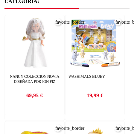
CATEGORÍA:
favorite_border
favorite_
NANCY COLECCION NOVIA
WASHIMALS BLUEY
DISEÑADA POR ION FIZ
69,95 €
19,99 €
Precio
Precio
favorite_border
favorite_