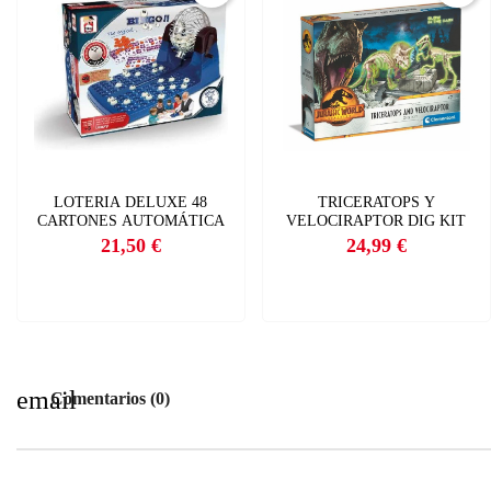
C
I
Nom
Deb
A
add
LOTERIA DELUXE 48
TRICERATOPS Y
CARTONES AUTOMÁTICA
VELOCIRAPTOR DIG KIT
21,50 €
24,99 €
Precio
Precio
email
Comentarios (0)