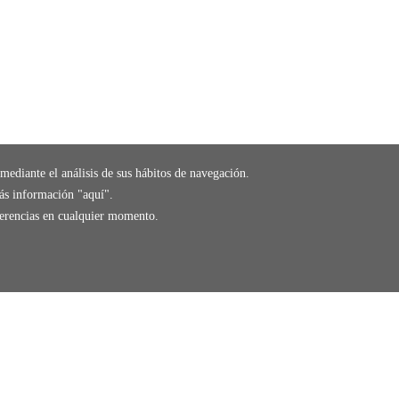
mediante el análisis de sus hábitos de navegación.
ás información "
aquí
".
eferencias en cualquier momento.