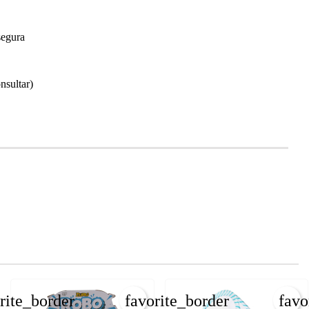
segura
nsultar)
rite_border
favorite_border
favo