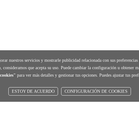
orar nuestros servicios y mostrarle publicidad relacionada con sus preferencias 
, consideramos que acepta su uso. Puede cambiar la configuración u obtener m
cookies"
para ver más detalles y gestionar tus opciones. Puedes ajustar tus pr
ESTOY DE ACUERDO
CONFIGURACIÓN DE COOKIES