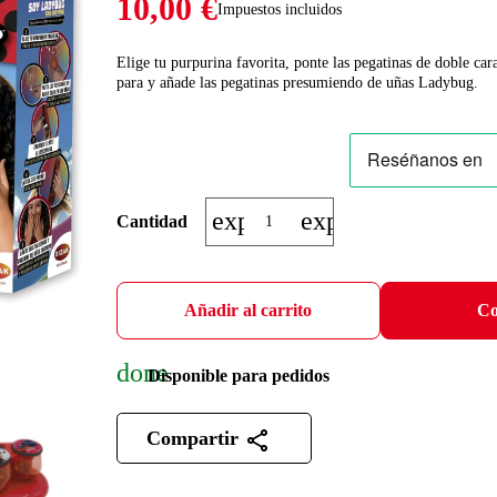
10,00 €
Impuestos incluidos
Elige tu purpurina favorita, ponte las pegatinas de doble cara
para y añade las pegatinas presumiendo de uñas Ladybug.
expand_more
expand_less
Cantidad
Añadir al carrito
Co
done
Disponible para pedidos
Compartir