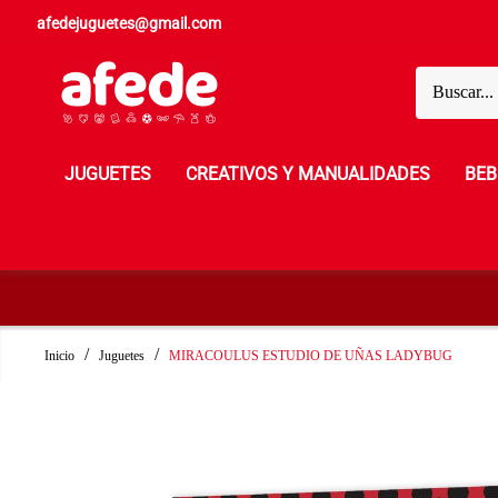
afedejuguetes@gmail.com
JUGUETES
CREATIVOS Y MANUALIDADES
BEB
Inicio
Juguetes
MIRACOULUS ESTUDIO DE UÑAS LADYBUG