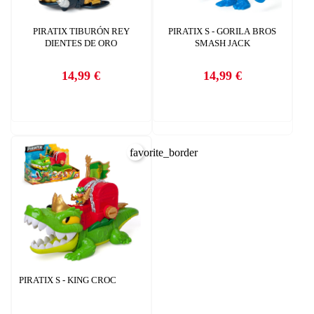
Debe iniciar sesión para guardar productos en su lista de deseos.
AÑADIR A LA LISTA DE DESEOS
PIRATIX TIBURÓN REY
PIRATIX S - GORILA BROS
DIENTES DE ORO
SMASH JACK
CANCELAR
add_circle_outline
Crear nueva lista
CANCELAR
14,99 €
14,99 €
Precio
Precio
INICIAR SESIÓN
CREAR LISTA DE DESEOS
favorite_border
PIRATIX S - KING CROC