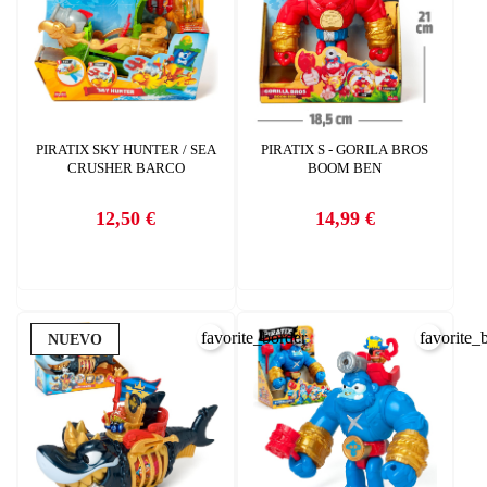
PIRATIX SKY HUNTER / SEA
PIRATIX S - GORILA BROS
CRUSHER BARCO
BOOM BEN
12,50 €
14,99 €
Precio
Precio
favorite_border
favorite_
NUEVO
CREAR LISTA DE DESEOS
INICIAR SESIÓN
Nombre de la lista de deseos