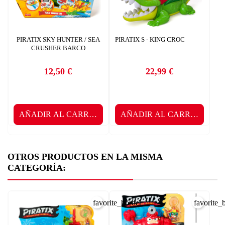
PIRATIX SKY HUNTER / SEA
PIRATIX S - KING CROC
CRUSHER BARCO
12,50 €
22,99 €
Precio
Precio
AÑADIR AL CARRITO
AÑADIR AL CARRITO
OTROS PRODUCTOS EN LA MISMA
CATEGORÍA:
favorite_border
favorite_