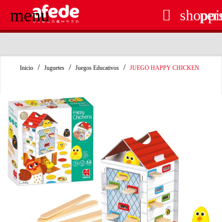
menu

shoppi
per
RECOGIDA EN TIENDA GRATUITA
Inicio
Juguetes
Juegos Educativos
JUEGO HAPPY CHICKEN