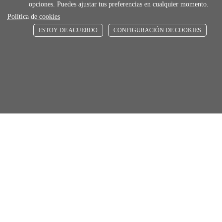
opciones. Puedes ajustar tus preferencias en cualquier momento.
ENVÍOS RÁPIDOS
Política de cookies
De 24 h a 72 h
ESTOY DE ACUERDO
CONFIGURACIÓN DE COOKIES
store
RECOGE GRATIS
Añadir al carrito
Comprar
En nuestras tiendas
Únete a Familia Afede
Entiendo y acepto la
política de privacidad