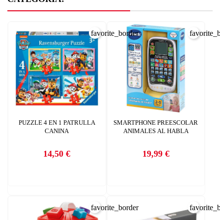
favorite_border
favorite_
PUZZLE 4 EN 1 PATRULLA
SMARTPHONE PREESCOLAR
CANINA
ANIMALES AL HABLA
14,50 €
19,99 €
Precio
Precio
favorite_border
favorite_