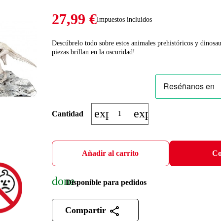
27,99 €
Impuestos incluidos
Descúbrelo todo sobre estos animales prehistóricos y dinosa
piezas brillan en la oscuridad!
expand_more
expand_less
Cantidad
Añadir al carrito
Co
done
Disponible para pedidos
Compartir