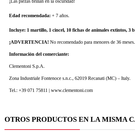
¡Las piezas brillan en la oscuridad!
Edad recomendada:
+ 7 años.
Incluye: 1 martillo, 1 cincel, 10 fichas de animales extintos, 3
¡ADVERTENCIA!
No recomendado para menores de 36 meses. P
Información del comerciante:
Clementoni S.p.A.
C
Zona Industriale Fontenoce s.n.c., 62019 Recanati (MC) – Italy.
I
Tel.: +39 071 75811 | www.clementoni.com
Nom
Deb
A
OTROS PRODUCTOS EN LA MISMA C
add