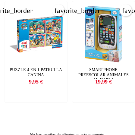
INICIAR SESIÓN
rite_border
favorite_border
favo
CREAR LISTA DE DESEOS
PUZZLE 4 EN 1 PATRULLA
SMARTPHONE
CANINA
PREESCOLAR ANIMALES
AL HABLA
9,95 €
19,99 €
Precio
Precio
No hay reseñas de clientes en este momento.