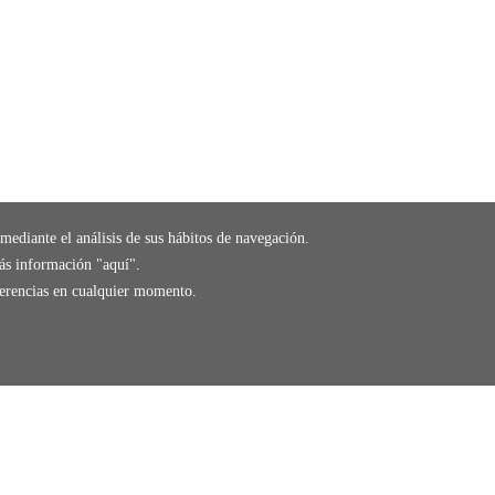
mediante el análisis de sus hábitos de navegación.
ás información "
aquí
".
eferencias en cualquier momento.