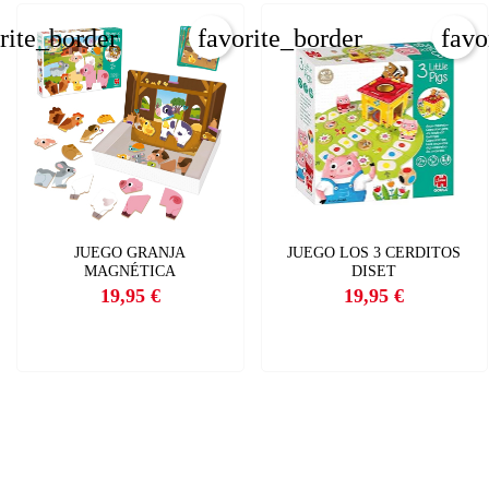
rite_border
favorite_border
favo
JUEGO GRANJA
JUEGO LOS 3 CERDITOS
MAGNÉTICA
DISET
19,95 €
19,95 €
Precio
Precio