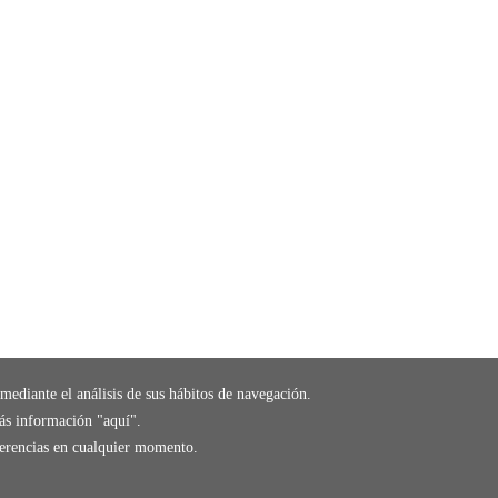
mediante el análisis de sus hábitos de navegación.
ás información "
aquí
".
eferencias en cualquier momento.