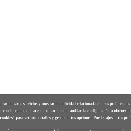
orar nuestros servicios y mostrarle publicidad relacionada con sus preferencias 
, consideramos que acepta su uso. Puede cambiar la configuración u obtener m
cookies"
para ver más detalles y gestionar tus opciones. Puedes ajustar tus pr