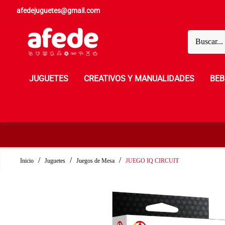
afedejuguetes@gmail.com
JUGUETES
CREATIVOS Y MANUALIDADES
BEB
Inicio
Juguetes
Juegos de Mesa
JUEGO IQ CIRCUIT