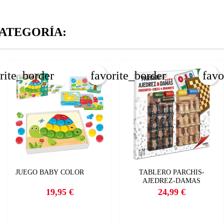
CANCELAR
_circle_outline
Crear nueva lista
CANCELAR
ATEGORÍA:
INICIAR SESIÓN
CREAR LISTA DE DESEOS
rite_border
favorite_border
favo
JUEGO BABY COLOR
TABLERO PARCHIS-
AJEDREZ-DAMAS
19,95 €
24,99 €
Precio
Precio