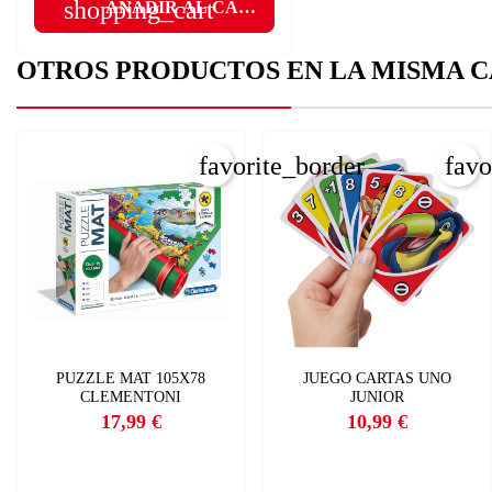
shopping_cart
AÑADIR AL CARRITO
add
OTROS PRODUCTOS EN LA MISMA C
favorite_border
favo
PUZZLE MAT 105X78
JUEGO CARTAS UNO
CLEMENTONI
JUNIOR
17,99 €
10,99 €
Precio
Precio