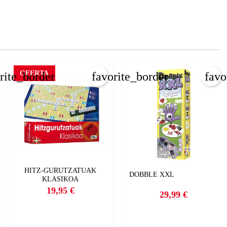
OFERTA
rite_border
favorite_border
favo
HITZ-GURUTZATUAK
DOBBLE XXL
KLASIKOA
19,95 €
29,99 €
Precio
Precio