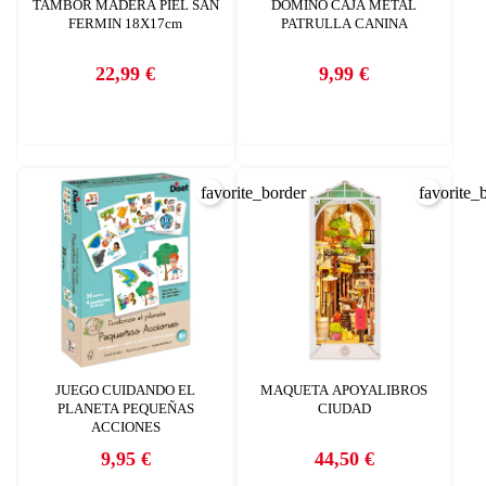
TAMBOR MADERA PIEL SAN
DOMINO CAJA METAL
FERMIN 18X17cm
PATRULLA CANINA
CANCELAR
add_circle_outline
Crear nueva lista
CANCELAR
22,99 €
9,99 €
Precio
Precio
INICIAR SESIÓN
CREAR LISTA DE DESEOS
favorite_border
favorite_
JUEGO CUIDANDO EL
MAQUETA APOYALIBROS
PLANETA PEQUEÑAS
CIUDAD
ACCIONES
9,95 €
44,50 €
Precio
Precio