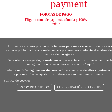
payment
FORMAS DE PAGO
Elige tu foma de pago más cómoda y 100%
segura
local_shippin
Utilizamos cookies propias y de terceros para mejorar nuestros servicios 
mostrarle publicidad relacionada con sus preferencias mediante el análisis de
hábitos de navegación.
ENVÍOS RÁPIDOS
Si continua navegando, consideramos que acepta su uso. Puede cambiar l
De 24 h a 72 h
configuración u obtener más información "
aquí
".
Selecciona
"Configuración de cookies"
para ver más detalles y gestionar 
opciones. Puedes ajustar tus preferencias en cualquier momento.
Política de cookies
store
ESTOY DE ACUERDO
CONFIGURACIÓN DE COOKIES
RECOGE GRATIS
En nuestras tiendas