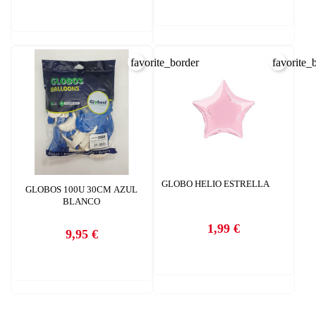
favorite_border
favorite_
GLOBO HELIO ESTRELLA
GLOBOS 100U 30CM AZUL
BLANCO
1,99 €
9,95 €
Precio
Precio