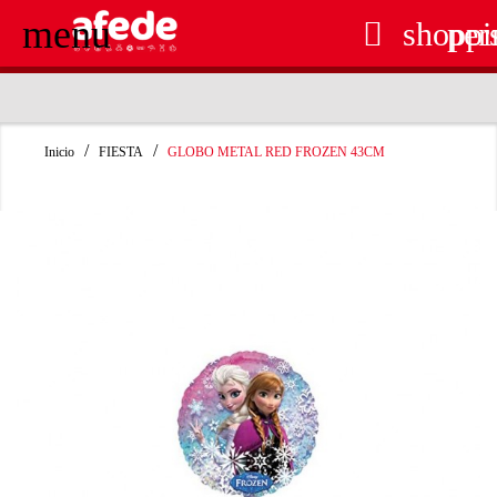
menu

shoppi
per
RECOGIDA EN TIENDA GRATUITA
Inicio
FIESTA
GLOBO METAL RED FROZEN 43CM