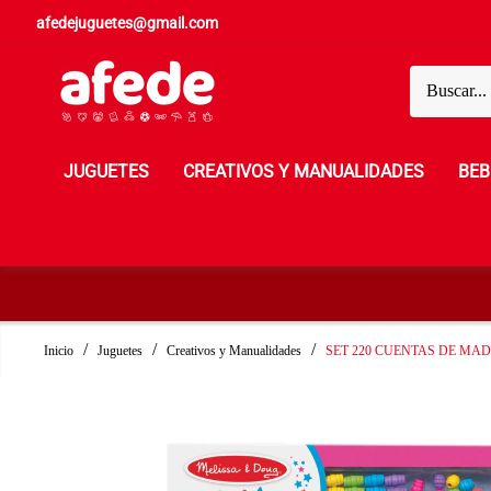
afedejuguetes@gmail.com
JUGUETES
CREATIVOS Y MANUALIDADES
BEB
Inicio
Juguetes
Creativos y Manualidades
SET 220 CUENTAS DE MA