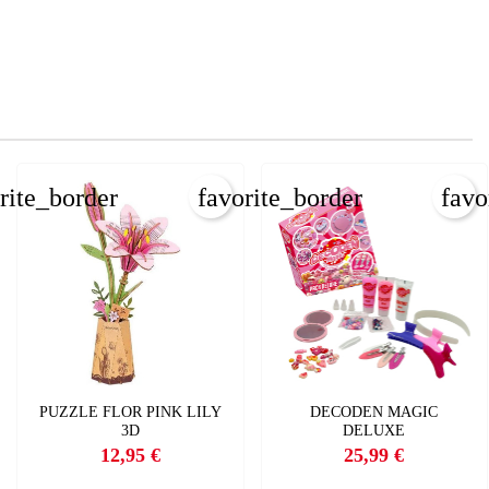
rite_border
favorite_border
favo
PUZZLE FLOR PINK LILY
DECODEN MAGIC
3D
DELUXE
12,95 €
25,99 €
Precio
Precio