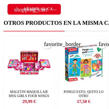
shopping_cart
AÑADIR AL CARRITO
add
OTROS PRODUCTOS EN LA MISMA C
favorite_border
favo
MALETIN MAQUILLAJE
PONGO ESTO, QUITO LO
MYA GIRLS FOUR WINGS
OTRO
29,99 €
17,50 €
Precio
Precio