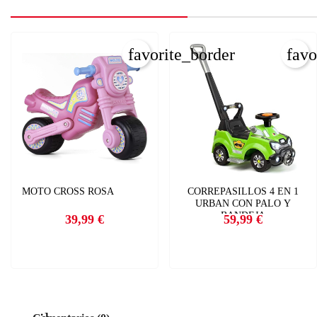
favorite_border
favo
MOTO CROSS ROSA
CORREPASILLOS 4 EN 1
URBAN CON PALO Y
BANDEJA
39,99 €
59,99 €
Precio
Precio