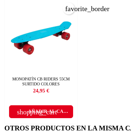
favorite_border
MONOPATÍN CB RIDERS 55CM
C
SURTIDO COLORES
I
24,95 €
Precio
Nom
Deb
shopping_cart
A
AÑADIR AL CARRITO
OTROS PRODUCTOS EN LA MISMA C
add