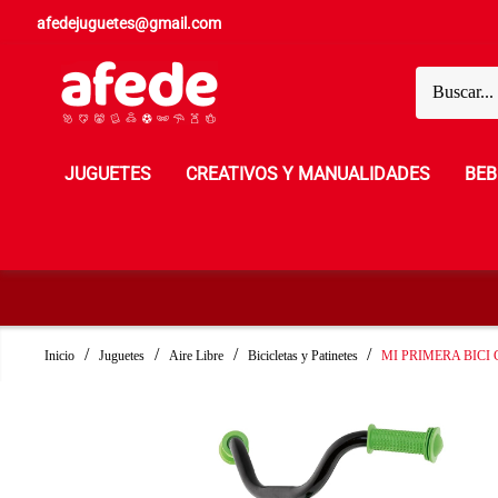
afedejuguetes@gmail.com
JUGUETES
CREATIVOS Y MANUALIDADES
BEB
Inicio
Juguetes
Aire Libre
Bicicletas y Patinetes
MI PRIMERA BICI