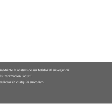
mediante el análisis de sus hábitos de navegación.
ás información "
aquí
".
eferencias en cualquier momento.