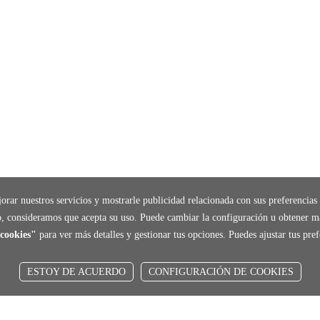
orar nuestros servicios y mostrarle publicidad relacionada con sus preferencias 
, consideramos que acepta su uso. Puede cambiar la configuración u obtener m
cookies"
para ver más detalles y gestionar tus opciones. Puedes ajustar tus pr
ESTOY DE ACUERDO
CONFIGURACIÓN DE COOKIES