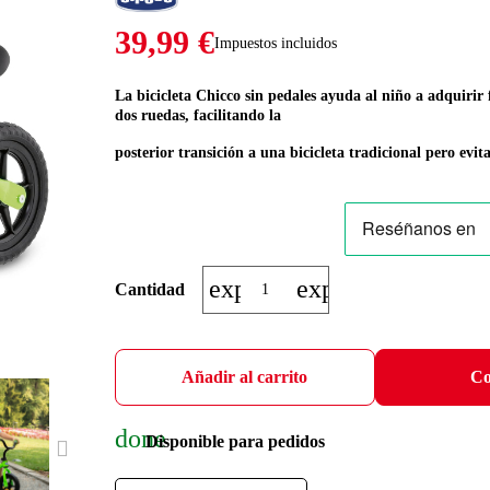
39,99 €
Impuestos incluidos
La bicicleta Chicco sin pedales ayuda al niño a adquirir 
dos ruedas, facilitando la
posterior transición a una bicicleta tradicional pero evit
expand_more
expand_less
Cantidad
Añadir al carrito
Co
done
Disponible para pedidos
NEXT