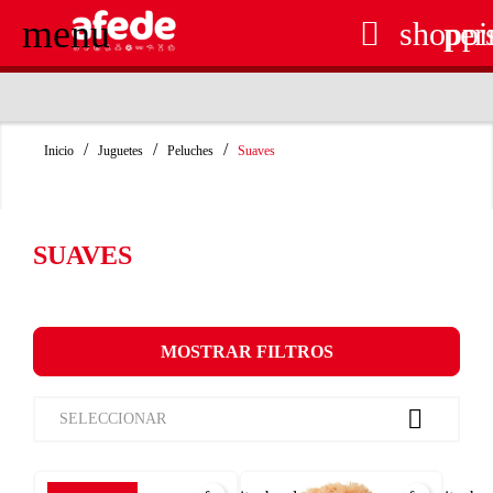
menu

shoppi
per
RECOGIDA EN TIENDA GRATUITA
Inicio
Juguetes
Peluches
Suaves
SUAVES
MOSTRAR FILTROS

SELECCIONAR