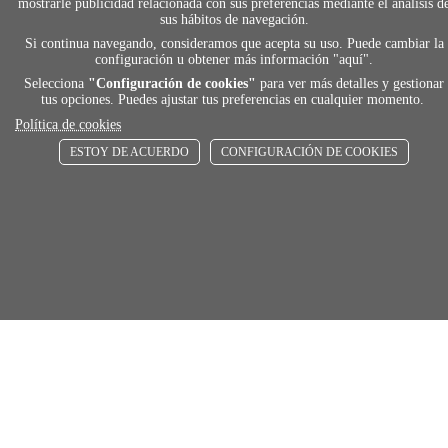
mostrarle publicidad relacionada con sus preferencias mediante el análisis d
sus hábitos de navegación.
Si continua navegando, consideramos que acepta su uso. Puede cambiar la
configuración u obtener más información "
aquí
".
Selecciona
"Configuración de cookies"
para ver más detalles y gestionar
payment
tus opciones. Puedes ajustar tus preferencias en cualquier momento.
Política de cookies
FORMAS DE PAGO
ESTOY DE ACUERDO
CONFIGURACIÓN DE COOKIES
Elige tu foma de pago más cómoda y 100%
segura
local_shippin
ENVÍOS RÁPIDOS
De 24 h a 72 h
store