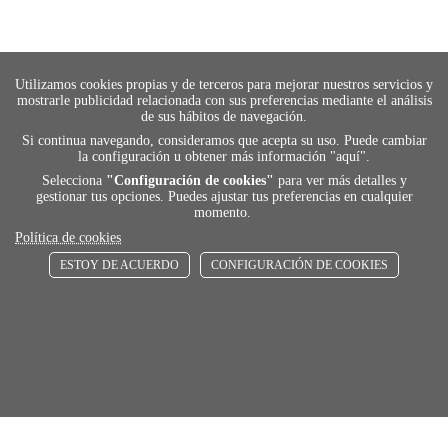
Utilizamos cookies propias y de terceros para mejorar nuestros servicios y
mostrarle publicidad relacionada con sus preferencias mediante el análisis
de sus hábitos de navegación.
Si continua navegando, consideramos que acepta su uso. Puede cambiar
la configuración u obtener más información "
aquí
".
Selecciona
"Configuración de cookies"
para ver más detalles y
gestionar tus opciones. Puedes ajustar tus preferencias en cualquier
momento.
Política de cookies
ESTOY DE ACUERDO
CONFIGURACIÓN DE COOKIES
payment
FORMAS DE PAGO
Elige tu foma de pago más cómoda y 100%
segura