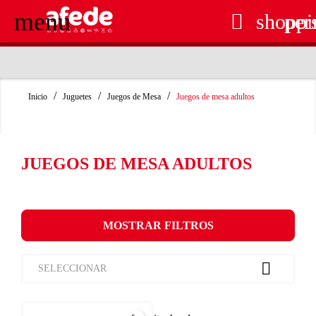
menu

shoppi
per
RECOGIDA EN TIENDA GRATUITA
Inicio
Juguetes
Juegos de Mesa
Juegos de mesa adultos
JUEGOS DE MESA ADULTOS
MOSTRAR FILTROS

SELECCIONAR