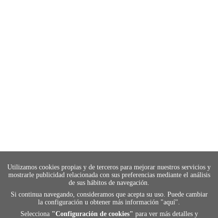
Utilizamos cookies propias y de terceros para mejorar nuestros servicios y
mostrarle publicidad relacionada con sus preferencias mediante el análisis
de sus hábitos de navegación.
Si continua navegando, consideramos que acepta su uso. Puede cambiar
la configuración u obtener más información "
aquí
".
Selecciona
"Configuración de cookies"
para ver más detalles y