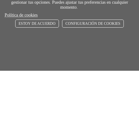
gestionar tus opciones. Puedes ajustar tus preferencias en cualquier
momento.
Política de cookies
ESTOY DE ACUERDO
CONFIGURACIÓN DE COOKIES
payment
FORMAS DE PAGO
Elige tu foma de pago más cómoda y 100%
segura
local_shippin
ENVÍOS RÁPIDOS
De 24 h a 72 h