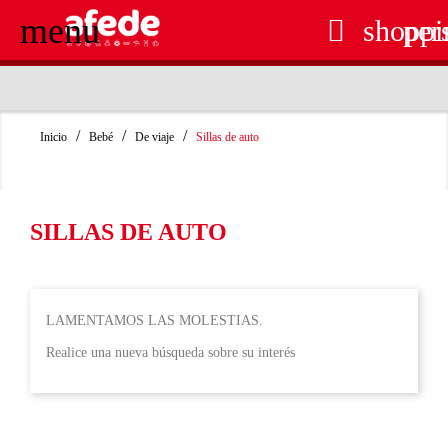
menu

shoppi
per
RECOGIDA EN TIENDA GRATUITA
Inicio
Bebé
De viaje
Sillas de auto
SILLAS DE AUTO
LAMENTAMOS LAS MOLESTIAS.
Realice una nueva búsqueda sobre su interés