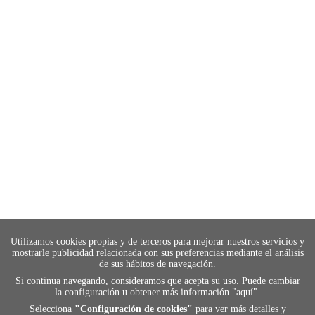
Utilizamos cookies propias y de terceros para mejorar nuestros servicios y
mostrarle publicidad relacionada con sus preferencias mediante el análisis
de sus hábitos de navegación.
Si continua navegando, consideramos que acepta su uso. Puede cambiar
la configuración u obtener más información "
aquí
".
Selecciona
"Configuración de cookies"
para ver más detalles y