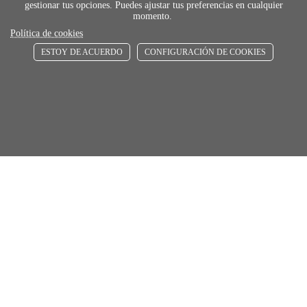
gestionar tus opciones. Puedes ajustar tus preferencias en cualquier
momento.
Política de cookies
ESTOY DE ACUERDO
CONFIGURACIÓN DE COOKIES
payment
FORMAS DE PAGO
Elige tu foma de pago más cómoda y 100%
segura
local_shippin
ENVÍOS RÁPIDOS
De 24 h a 72 h