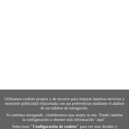
Utilizamos cookies propias y de terceros para mejorar nuestros servicios y
mostrarle publicidad relacionada con sus preferencias mediante el análisis
de sus hábitos de navegación.
Si continua navegando, consideramos que acepta su uso. Puede cambiar
la configuración u obtener más información "
aquí
".
Selecciona
"Configuración de cookies"
para ver más detalles y