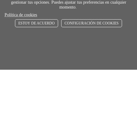
gestionar tus opciones. Puedes ajustar tus preferencias en cualquier
momento.
Política de cookies
ESTOY DE ACUERDO
CONFIGURACIÓN DE COOKIES
payment
FORMAS DE PAGO
Elige tu foma de pago más cómoda y 100%
segura
local_shippin
ENVÍOS RÁPIDOS
De 24 h a 72 h