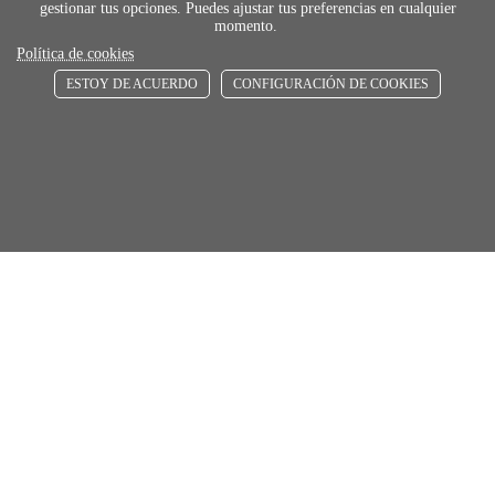
gestionar tus opciones. Puedes ajustar tus preferencias en cualquier
momento.
Política de cookies
ESTOY DE ACUERDO
CONFIGURACIÓN DE COOKIES
payment
FORMAS DE PAGO
Elige tu foma de pago más cómoda y 100%
segura
local_shippin
ENVÍOS RÁPIDOS
De 24 h a 72 h