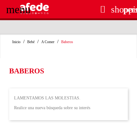
menu

shoppi
per
RECOGIDA EN TIENDA GRATUITA
Inicio
Bebé
A Comer
Baberos
BABEROS
LAMENTAMOS LAS MOLESTIAS.
Realice una nueva búsqueda sobre su interés