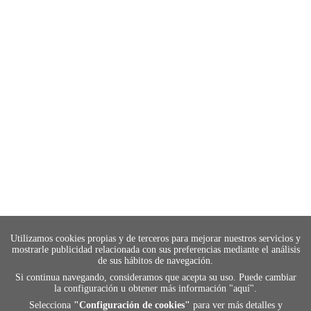
Utilizamos cookies propias y de terceros para mejorar nuestros servicios y
mostrarle publicidad relacionada con sus preferencias mediante el análisis
de sus hábitos de navegación.
Si continua navegando, consideramos que acepta su uso. Puede cambiar
la configuración u obtener más información "
aquí
".
Selecciona
"Configuración de cookies"
para ver más detalles y