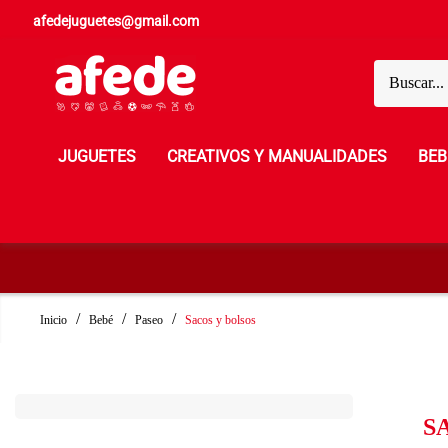
afedejuguetes@gmail.com
JUGUETES
CREATIVOS Y MANUALIDADES
BEB
Inicio
Bebé
Paseo
Sacos y bolsos
S