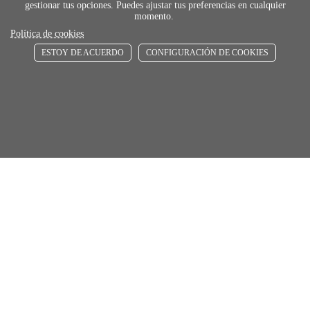
gestionar tus opciones. Puedes ajustar tus preferencias en cualquier
momento.
Política de cookies
ESTOY DE ACUERDO
CONFIGURACIÓN DE COOKIES
payment
FORMAS DE PAGO
Elige tu foma de pago más cómoda y 100%
segura
local_shippin
ENVÍOS RÁPIDOS
De 24 h a 72 h