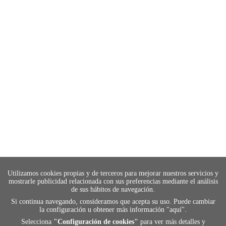
Utilizamos cookies propias y de terceros para mejorar nuestros servicios y
mostrarle publicidad relacionada con sus preferencias mediante el análisis
de sus hábitos de navegación.
Si continua navegando, consideramos que acepta su uso. Puede cambiar
la configuración u obtener más información "
aquí
".
Selecciona
"Configuración de cookies"
para ver más detalles y