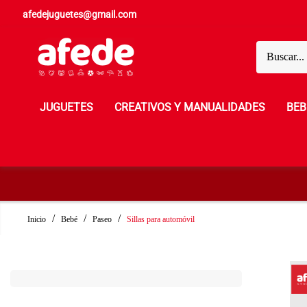
afedejuguetes@gmail.com
JUGUETES
CREATIVOS Y MANUALIDADES
BEB
Inicio
Bebé
Paseo
Sillas para automóvil