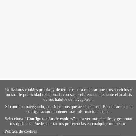
Utilizamos cookies propias y de terceros para mejorar nuestros servicios y
mostrarle publicidad relacionada con sus preferencias mediante el análisis
de sus hábitos de navegación.
Si continua navegando, consideramos que acepta su uso. Puede cambiar la
configuración u obtener más información "
aquí
".
Selecciona
"Configuración de cookies"
para ver más detalles y gestionar
tus opciones. Puedes ajustar tus preferencias en cualquier momento.
Política de cookies